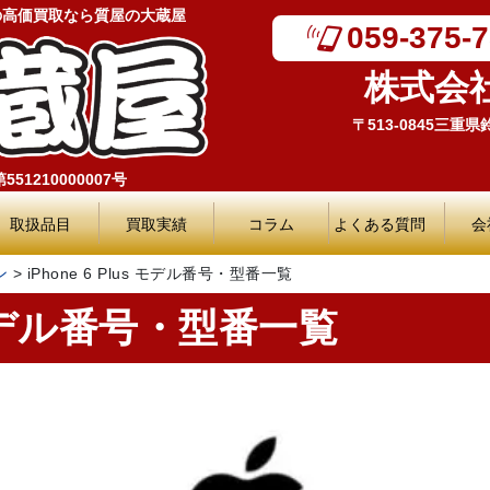
の高価買取なら質屋の大蔵屋
059-375-
株式会
〒513-0845三重
51210000007号
取扱品目
買取実績
コラム
よくある質問
会
ン
>
iPhone 6 Plus モデル番号・型番一覧
us モデル番号・型番一覧