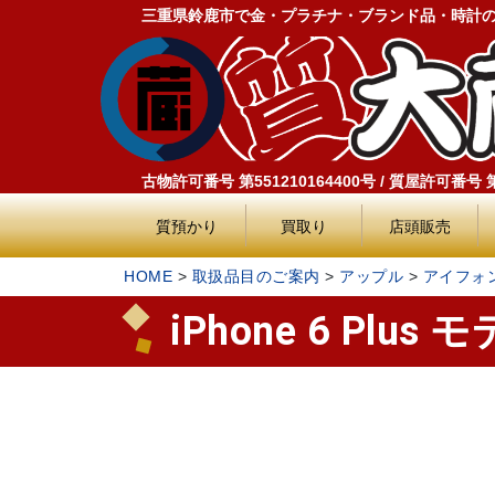
三重県鈴鹿市で金・プラチナ・ブランド品・時計
古物許可番号 第551210164400号 / 質屋許可番号 第5
質預かり
買取り
店頭販売
HOME
>
取扱品目のご案内
>
アップル
>
アイフォ
iPhone 6 Pl