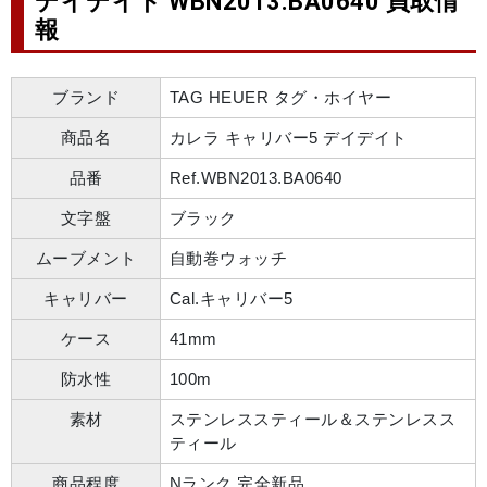
デイデイト WBN2013.BA0640 買取情
報
ブランド
TAG HEUER タグ・ホイヤー
商品名
カレラ キャリバー5 デイデイト
品番
Ref.WBN2013.BA0640
文字盤
ブラック
ムーブメント
自動巻ウォッチ
キャリバー
Cal.キャリバー5
ケース
41mm
防水性
100m
素材
ステンレススティール＆ステンレスス
ティール
商品程度
Nランク 完全新品