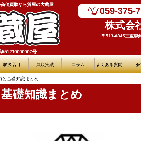
の高価買取なら質屋の大蔵屋
059-375-
株式会
〒513-0845三重
51210000007号
取扱品目
買取実績
コラム
よくある質問
会
力と基礎知識まとめ
と基礎知識まとめ