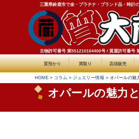
三重県鈴鹿市で金・プラチナ・ブランド品・時計
古物許可番号 第551210164400号 / 質屋許可番号 第5
質預かり
買取り
店頭販売
HOME
>
コラム
>
ジュエリー情報
>
オパールの魅
オパールの魅力