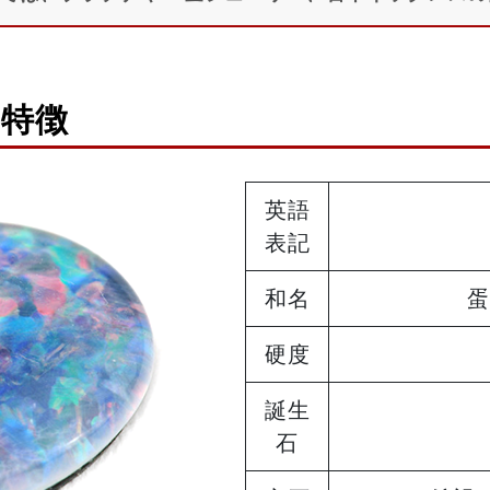
と特徴
英語
表記
和名
蛋
硬度
誕生
石