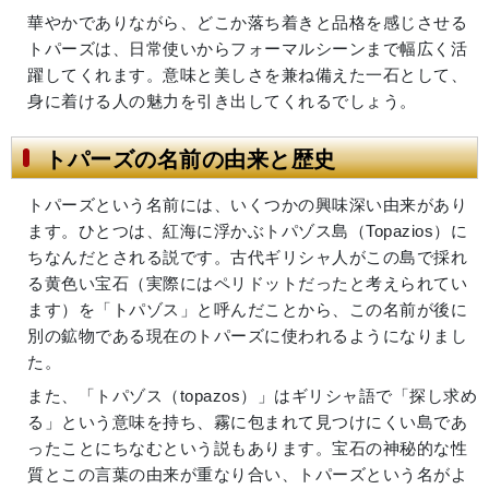
華やかでありながら、どこか落ち着きと品格を感じさせる
トパーズは、日常使いからフォーマルシーンまで幅広く活
躍してくれます。意味と美しさを兼ね備えた一石として、
身に着ける人の魅力を引き出してくれるでしょう。
トパーズの名前の由来と歴史
トパーズという名前には、いくつかの興味深い由来があり
ます。ひとつは、紅海に浮かぶトパゾス島（Topazios）に
ちなんだとされる説です。古代ギリシャ人がこの島で採れ
る黄色い宝石（実際にはペリドットだったと考えられてい
ます）を「トパゾス」と呼んだことから、この名前が後に
別の鉱物である現在のトパーズに使われるようになりまし
た。
また、「トパゾス（topazos）」はギリシャ語で「探し求め
る」という意味を持ち、霧に包まれて見つけにくい島であ
ったことにちなむという説もあります。宝石の神秘的な性
質とこの言葉の由来が重なり合い、トパーズという名がよ