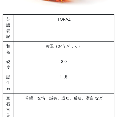
英
TOPAZ
語
表
記
和
黄玉（おうぎょく）
名
硬
8.0
度
誕
11月
生
石
宝
希望、友情、誠実、成功、反映、潔白 など
石
言
葉