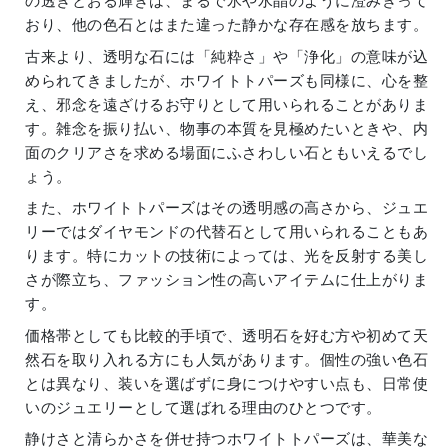
の透きとおる輝きは、まるで氷や水晶のように澄みきって
おり、他の色石とはまた違った静かな存在感を放ちます。
古来より、透明な石には「純粋さ」や「浄化」の意味が込
められてきましたが、ホワイトトパーズも同様に、心を整
え、邪念を遠ざけるお守りとして用いられることがありま
す。雑念を振り払い、物事の本質を見極めたいときや、内
面のクリアさを求める場面にふさわしい石ともいえるでし
ょう。
また、ホワイトトパーズはその透明感の高さから、ジュエ
リーではダイヤモンドの代替石として用いられることもあ
ります。特にカットの技術によっては、光を反射する美し
さが際立ち、ファッション性の高いアイテムに仕上がりま
す。
価格帯としても比較的手頃で、透明石を好む方や初めて天
然石を取り入れる方にも人気があります。個性の強い色石
とは異なり、装いを選ばずに身につけやすい点も、日常使
いのジュエリーとして選ばれる理由のひとつです。
静けさと清らかさを併せ持つホワイトトパーズは、華美な