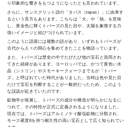
り印象的な響きをもつようになったとも言われています。
さらに、サンスクリット語の「タパス（tapas）」に由来す
るという見方もあります。こちらは「火」や「熱」を意味
し、黄金色に輝くトパーズの見た目や、太陽を象徴する力
強いイメージと結びつけられています。
このように語源には複数の説があり、いずれもトパーズが
古代から人々の関心を集めてきたことを物語っています。
また、トパーズは歴史の中でたびたび他の宝石と混同され
てきた経緯があります。ヨーロッパでは、かつて黄色い水
晶（シトリン）やスモーキークォーツまでもが「トパー
ズ」と呼ばれていた時代がありました。当時は色や見た目
だけで宝石を判断することが一般的だったため、このよう
な誤認が起きていたのです。
鉱物学が発展し、トパーズの成分や構造が明らかになるに
つれて、その特性が正式に定義されるようになりました。
現在では、トパーズはアルミノケイ酸塩鉱物に分類され、
モース硬度8を持つ耐久性の高い宝石として広く知られてい