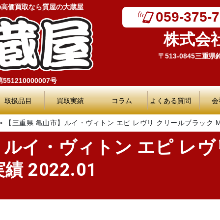
の高価買取なら質屋の大蔵屋
059-375-
株式会
〒513-0845三重
51210000007号
取扱品目
買取実績
コラム
よくある質問
会
>
【三重県 亀山市】ルイ・ヴィトン エピ レヴリ クリールブラック M521
】ルイ・ヴィトン エピ レヴ
績 2022.01