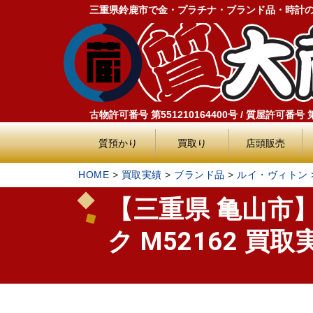
三重県鈴鹿市で金・プラチナ・ブランド品・時計
古物許可番号 第551210164400号 / 質屋許可番号 第5
質預かり
買取り
店頭販売
HOME
>
買取実績
>
ブランド品
>
ルイ・ヴィトン
【三重県 亀山市
ク M52162 買取実