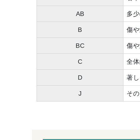
AB
多少
B
傷や
BC
傷や
C
全体
D
著し
J
その