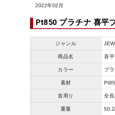
2022年02月
Pt850 プラチナ 喜平
ジャンル
JE
商品名
喜平
カラー
プラ
素材
Pt8
首周り
全長
重量
50.2