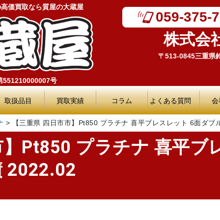
の高価買取なら質屋の大蔵屋
059-375-
株式会
〒513-0845三重
51210000007号
取扱品目
買取実績
コラム
よくある質問
会
ナ
>
【三重県 四日市市】Pt850 プラチナ 喜平ブレスレット 6面ダブル 50
】Pt850 プラチナ 喜平ブ
2022.02