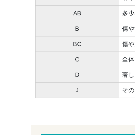
AB
多少
B
傷や
BC
傷や
C
全体
D
著し
J
その