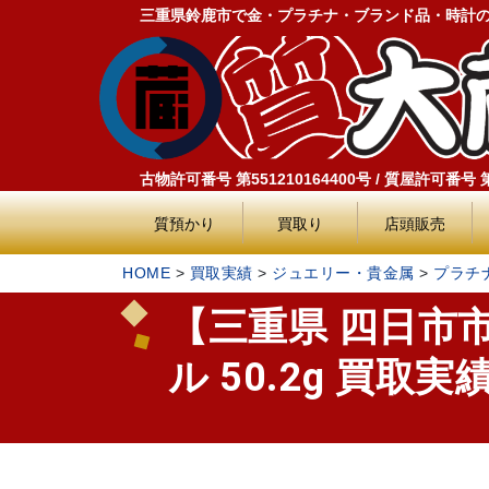
三重県鈴鹿市で金・プラチナ・ブランド品・時計
古物許可番号 第551210164400号 / 質屋許可番号 第5
質預かり
買取り
店頭販売
HOME
>
買取実績
>
ジュエリー・貴金属
>
プラチ
【三重県 四日市市
ル 50.2g 買取実績 