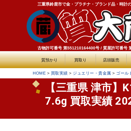
三重県鈴鹿市で金・プラチナ・ブランド品・時計
古物許可番号 第551210164400号 / 質屋許可番号 第5
質預かり
買取り
店頭販売
HOME
>
買取実績
>
ジュエリー・貴金属
>
ゴール
【三重県 津市】K
7.6g 買取実績 202