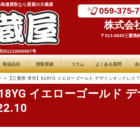
の高価買取なら質屋の大蔵屋
059-375-
株式会
〒513-0845三重
51210000007号
取扱品目
買取実績
コラム
よくある質問
会
ド
>
【三重県 津市】K18YG イエローゴールド デザインネックレス 7.6g
18YG イエローゴールド 
2.10