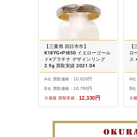
【三重県 四日市市】
【三
K18YG×Pt850 イエローゴール
ロ
ド×プラチナ デザインリング
ス 
2.9g 買取実績 2021.04
10,020円
A社 買取価格：
A社
10,790円
B社 買取価格：
B社
12,330円
大蔵屋 買取実績：
大蔵