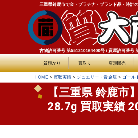
三重県鈴鹿市で金・プラチナ・ブランド品・時計
古物許可番号 第551210164400号 / 質屋許可番号 第5
質預かり
買取り
店頭販売
HOME
>
買取実績
>
ジュエリー・貴金属
>
ゴール
【三重県 鈴鹿市】
28.7g 買取実績 20