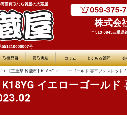
の高価買取なら質屋の大蔵屋
059-375-
株式会
〒513-0845三重
51210000007号
取扱品目
買取実績
コラム
よくある質問
会
ド
>
【三重県 鈴鹿市】K18YG イエローゴールド 喜平ブレスレット 28.7
K18YG イエローゴールド
23.02