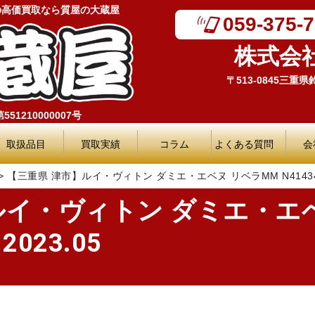
の高価買取なら質屋の大蔵屋
059-375-
株式会
〒513-0845三重
51210000007号
取扱品目
買取実績
コラム
よくある質問
会
>
【三重県 津市】ルイ・ヴィトン ダミエ・エベヌ リベラMM N41434 
ルイ・ヴィトン ダミエ・エ
2023.05