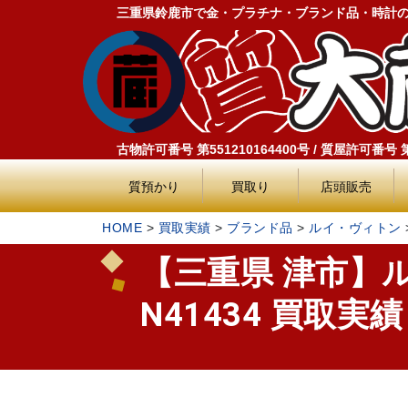
三重県鈴鹿市で金・プラチナ・ブランド品・時計
古物許可番号 第551210164400号 / 質屋許可番号 第5
質預かり
買取り
店頭販売
HOME
>
買取実績
>
ブランド品
>
ルイ・ヴィトン
【三重県 津市】
N41434 買取実績 