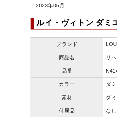
2023年05月
ルイ・ヴィトン ダミエ・
ブランド
LO
商品名
リベ
品番
N41
カラー
ダミ
素材
ダミ
付属品
なし