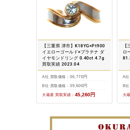
【三重県 津市】K18YG×Pt900
【三
イエローゴールド×プラチナ ダ
ロ
イヤモンドリング 0.40ct 4.7g
81
買取実績 2023.04
36,770円
A社 買取価格：
A社
39,600円
B社 買取価格：
B社
45,260円
大蔵屋 買取実績：
大蔵