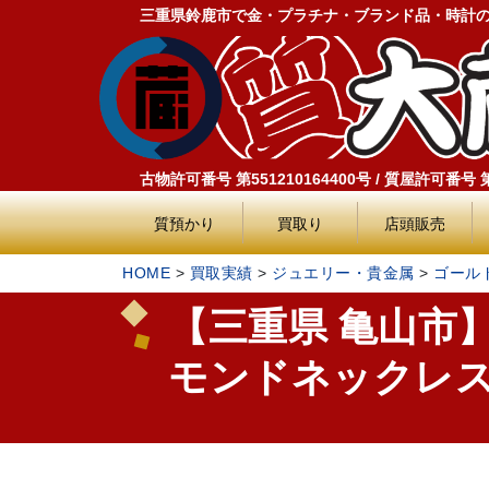
三重県鈴鹿市で金・プラチナ・ブランド品・時計
古物許可番号 第551210164400号 / 質屋許可番号 第5
質預かり
買取り
店頭販売
HOME
>
買取実績
>
ジュエリー・貴金属
>
ゴール
【三重県 亀山市】
モンドネックレス 0.4