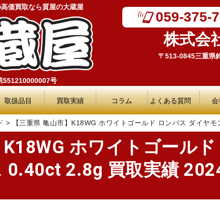
の高価買取なら質屋の大蔵屋
059-375-
株式会
〒513-0845三重
51210000007号
取扱品目
買取実績
コラム
よくある質問
会
ド
>
【三重県 亀山市】K18WG ホワイトゴールド ロンバス ダイヤモンドネック
K18WG ホワイトゴールド
0ct 2.8g 買取実績 2024