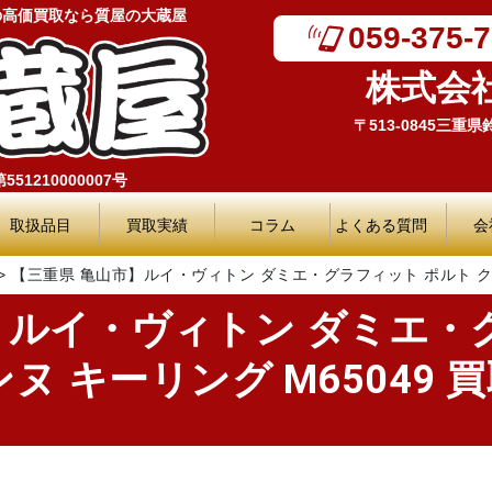
の高価買取なら質屋の大蔵屋
059-375-
株式会
〒513-0845三重
51210000007号
取扱品目
買取実績
コラム
よくある質問
会
>
【三重県 亀山市】ルイ・ヴィトン ダミエ・グラフィット ポルト クレ
】ルイ・ヴィトン ダミエ・
 キーリング M65049 買取