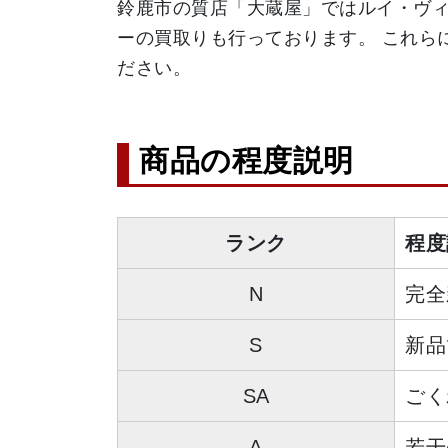
鈴鹿市の質店「大蔵屋」ではルイ・ヴ
ーの買取りも行っております。 これら
ださい。
商品の程度説明
ランク
程度
N
完全
S
新品
SA
ごく
A
若干