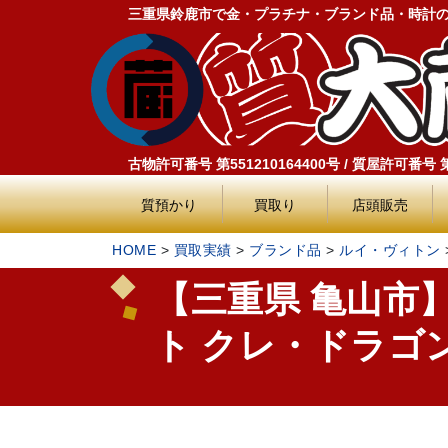
三重県鈴鹿市で金・プラチナ・ブランド品・時計
古物許可番号 第551210164400号 / 質屋許可番号 第5
質預かり
買取り
店頭販売
HOME
>
買取実績
>
ブランド品
>
ルイ・ヴィトン
2024.06
【三重県 亀山市
ト クレ・ドラゴンヌ