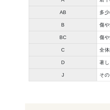
AB
多少
B
傷や
BC
傷や
C
全体
D
著し
J
その