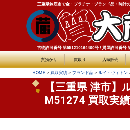
三重県鈴鹿市で金・プラチナ・ブランド品・時計
古物許可番号 第551210164400号 / 質屋許可番号 第5
質預かり
買取り
店頭販売
HOME
>
買取実績
>
ブランド品
>
ルイ・ヴィトン
【三重県 津市】
M51274 買取実績 