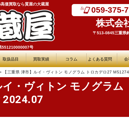
の高価買取なら質屋の大蔵屋
059-375-
株式会
〒513-0845三重
51210000007号
取扱品目
買取実績
コラム
よくある質問
会
>
【三重県 津市】ルイ・ヴィトン モノグラム トロカデロ27 M51274 買
ルイ・ヴィトン モノグラム 
2024.07