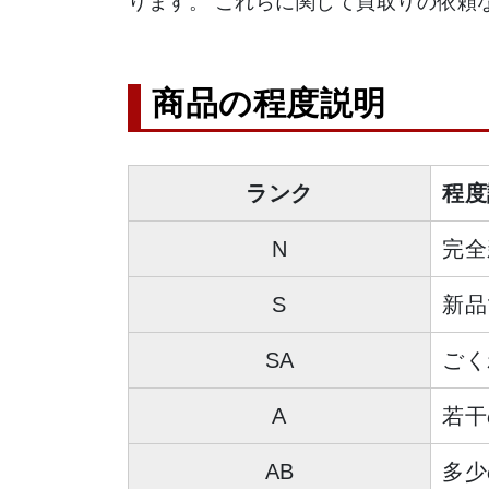
ります。 これらに関して買取りの依頼
商品の程度説明
ランク
程度
N
完全
S
新品
SA
ごく
A
若干
AB
多少