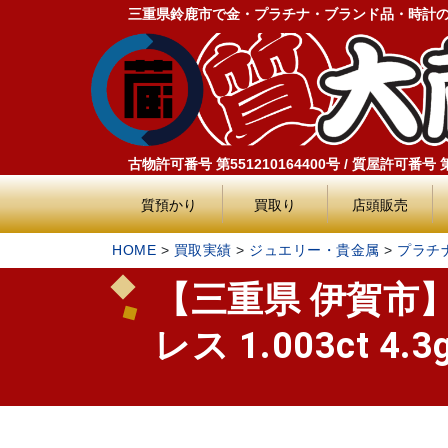
三重県鈴鹿市で金・プラチナ・ブランド品・時計
古物許可番号 第551210164400号 / 質屋許可番号 第5
質預かり
買取り
店頭販売
HOME
>
買取実績
>
ジュエリー・貴金属
>
プラチ
【三重県 伊賀市】P
レス 1.003ct 4.