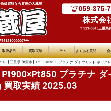
の高価買取なら質屋の大蔵屋
059-375-
株式会
〒513-0845三重
51210000007号
取扱品目
買取実績
コラム
よくある質問
会
ナ
>
【三重県 伊賀市】Pt900×Pt850 プラチナ ダイヤモンド ネックレス 1.
t900×Pt850 プラチナ
3g 買取実績 2025.03