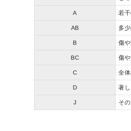
A
若干
AB
多少
B
傷や
BC
傷や
C
全体
D
著し
J
その