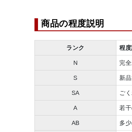
商品の程度説明
ランク
程度
N
完全
S
新品
SA
ごく
A
若干
AB
多少