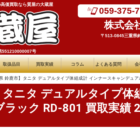
の高価買取なら質屋の大蔵屋
059-375-
株式会
〒513-0845三重
51210000007号
取扱品目
買取実績
コラム
よくある質問
会
県 鈴鹿市】タニタ デュアルタイプ体組成計 インナースキャンデュアル ブラッ
】タニタ デュアルタイプ体
ック RD-801 買取実績 20