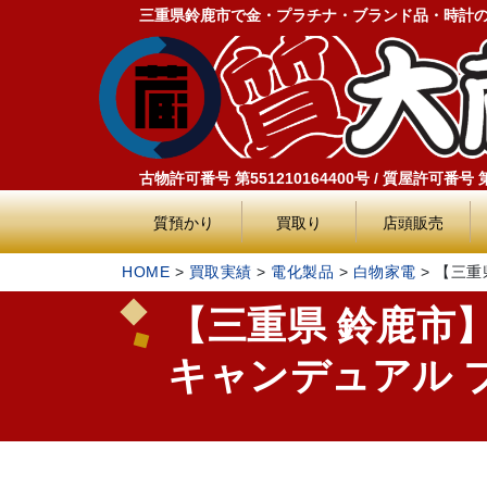
三重県鈴鹿市で金・プラチナ・ブランド品・時計
古物許可番号 第551210164400号 / 質屋許可番号 第5
質預かり
買取り
店頭販売
HOME
>
買取実績
>
電化製品
>
白物家電
>
【三重
【三重県 鈴鹿市
キャンデュアル ブラ