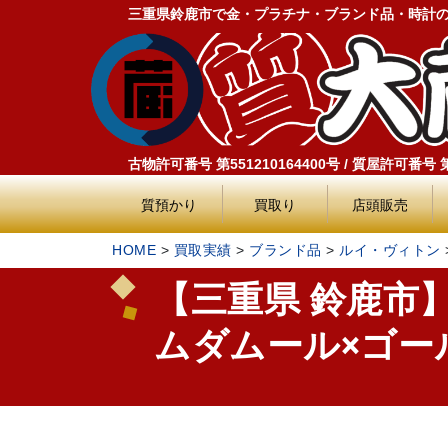
三重県鈴鹿市で金・プラチナ・ブランド品・時計
古物許可番号 第551210164400号 / 質屋許可番号 第5
質預かり
買取り
店頭販売
HOME
>
買取実績
>
ブランド品
>
ルイ・ヴィトン
【三重県 鈴鹿市
ムダムール×ゴールド