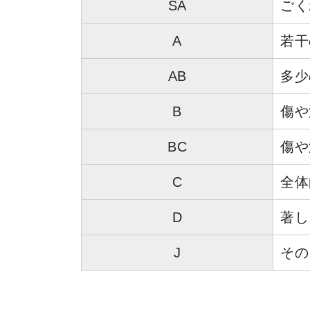
SA
ごく
A
若干
AB
多少
B
傷や
BC
傷や
C
全体
D
著し
J
その