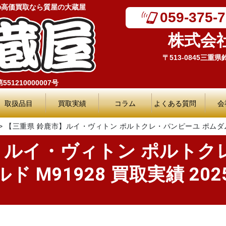
の高価買取なら質屋の大蔵屋
059-375-
株式会
〒513-0845三重
51210000007号
取扱品目
買取実績
コラム
よくある質問
会
>
【三重県 鈴鹿市】ルイ・ヴィトン ポルトクレ・パンピーユ ポムダムール×
】ルイ・ヴィトン ポルトク
 M91928 買取実績 2025