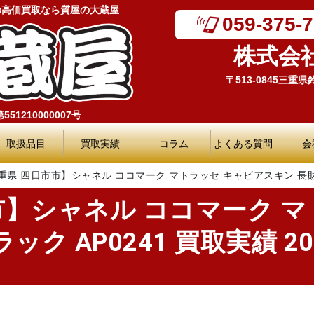
の高価買取なら質屋の大蔵屋
059-375-
株式会
〒513-0845三重
51210000007号
取扱品目
買取実績
コラム
よくある質問
会
重県 四日市市】シャネル ココマーク マトラッセ キャビアスキン 長財布 ブ
市】シャネル ココマーク マ
ク AP0241 買取実績 202