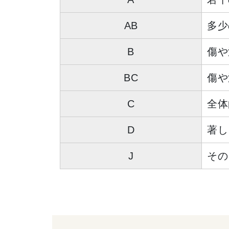
AB
多少
B
傷や
BC
傷や
C
全体
D
著し
J
その