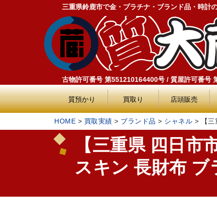
三重県鈴鹿市で金・プラチナ・ブランド品・時計
古物許可番号 第551210164400号 / 質屋許可番号 第5
質預かり
買取り
店頭販売
HOME
>
買取実績
>
ブランド品
>
シャネル
>
【三
【三重県 四日市
スキン 長財布 ブラッ