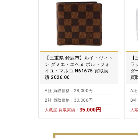
【三重県 鈴鹿市】ルイ・ヴィト
【
ン ダミエ・エベヌ ポルトフォ
ラ
イユ・マルコ N61675 買取実
ダー
績 2026.06
買取
28,000円
A社 買取価格：
A社
30,000円
B社 買取価格：
B社
35,000円
大蔵屋 買取実績：
大蔵