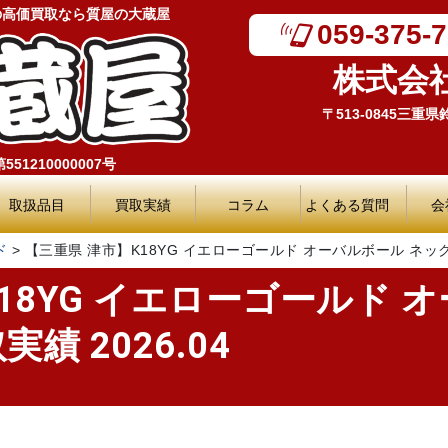
の高価買取なら質屋の大蔵屋
059-375-
株式会
〒513-0845三重
51210000007号
取扱品目
買取実績
コラム
よくある質問
会
ド
>
【三重県 津市】K18YG イエローゴールド オーバルボール ネックレス 
18YG イエローゴールド 
実績 2026.04