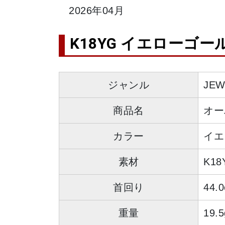
2026年04月
K18YG イエローゴー
ジャンル
JE
商品名
オー
カラー
イエ
素材
K18
首回り
44.
重量
19.5