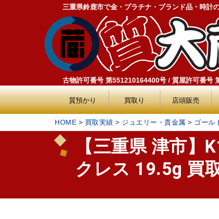
三重県鈴鹿市で金・プラチナ・ブランド品・時計
古物許可番号 第551210164400号 / 質屋許可番号 第5
質預かり
買取り
店頭販売
HOME
>
買取実績
>
ジュエリー・貴金属
>
ゴール
【三重県 津市】K
クレス 19.5g 買取