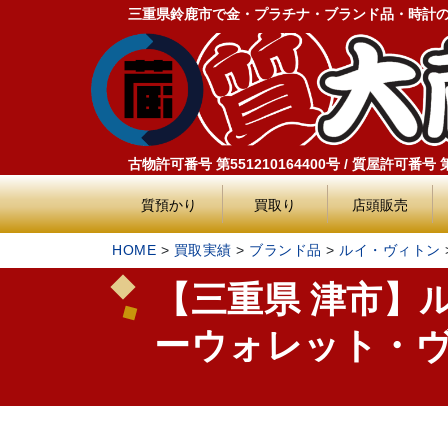
三重県鈴鹿市で金・プラチナ・ブランド品・時計
古物許可番号 第551210164400号 / 質屋許可番号 第5
質預かり
買取り
店頭販売
HOME
>
買取実績
>
ブランド品
>
ルイ・ヴィトン
2026.06
【三重県 津市】
ーウォレット・ヴェル