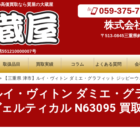
の高価買取なら質屋の大蔵屋
059-375-
株式会
〒513-0845三重
51210000007号
取扱品目
買取実績
コラム
よくある質問
会
>
【三重県 津市】ルイ・ヴィトン ダミエ・グラフィット ジッピーウォ
ルイ・ヴィトン ダミエ・グ
ティカル N63095 買取実