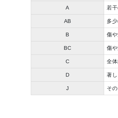
A
若干
AB
多少
B
傷や
BC
傷や
C
全体
D
著し
J
その