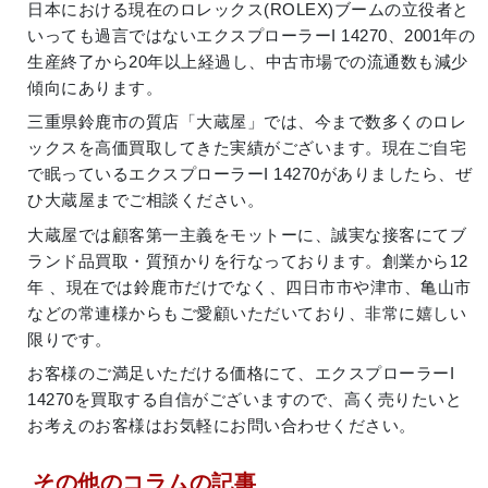
日本における現在のロレックス(ROLEX)ブームの立役者と
いっても過言ではないエクスプローラーI 14270、2001年の
生産終了から20年以上経過し、中古市場での流通数も減少
傾向にあります。
三重県鈴鹿市の質店「大蔵屋」では、今まで数多くのロレ
ックスを高価買取してきた実績がございます。現在ご自宅
で眠っているエクスプローラーI 14270がありましたら、ぜ
ひ大蔵屋までご相談ください。
大蔵屋では顧客第一主義をモットーに、誠実な接客にてブ
ランド品買取・質預かりを行なっております。創業から12
年 、現在では鈴鹿市だけでなく、四日市市や津市、亀山市
などの常連様からもご愛顧いただいており、非常に嬉しい
限りです。
お客様のご満足いただける価格にて、エクスプローラーI
14270を買取する自信がございますので、高く売りたいと
お考えのお客様はお気軽にお問い合わせください。
その他のコラムの記事