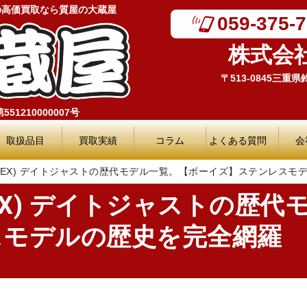
の高価買取なら質屋の大蔵屋
059-375-
株式会
〒513-0845三重
51210000007号
取扱品目
買取実績
コラム
よくある質問
会
LEX) デイトジャストの歴代モデル一覧。【ボーイズ】ステンレスモ
EX) デイトジャストの歴
スモデルの歴史を完全網羅