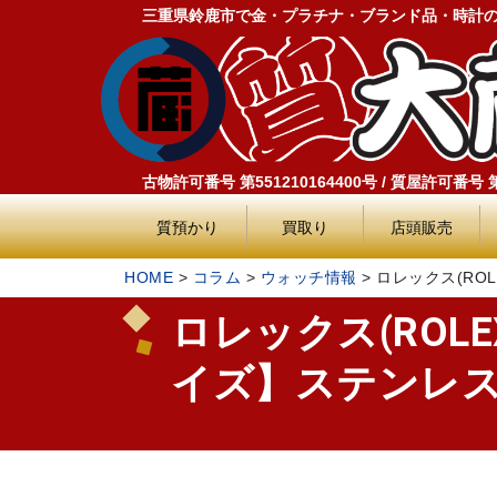
三重県鈴鹿市で金・プラチナ・ブランド品・時計
古物許可番号 第551210164400号 / 質屋許可番号 第5
質預かり
買取り
店頭販売
HOME
>
コラム
>
ウォッチ情報
>
ロレックス(RO
ロレックス(ROL
イズ】ステンレ