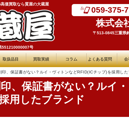
の高価買取なら質屋の大蔵屋
059-375-
株式会
〒513-0845三重
51210000007号
取扱品目
買取実績
コラム
よくある質問
会
印、保証書がない？ルイ・ヴィトンなどRFID(ICチップ)を採用し
刻印、保証書がない？ルイ・
)を採用したブランド