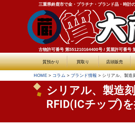
三重県鈴鹿市で金・プラチナ・ブランド品・時計
古物許可番号 第551210164400号 / 質屋許可番号 第5
質預かり
買取り
店頭販売
HOME
>
コラム
>
ブランド情報
>
シリアル、製造刻
シリアル、製造
RFID(ICチップ