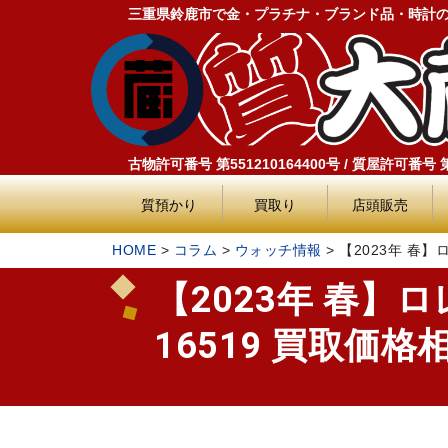
三重県鈴鹿市で金・プラチナ・ブランド品・時計
古物許可番号 第551210164400号 / 質屋許可番号 第5
質預かり
買取り
店頭販売
HOME
>
コラム
>
ウォッチ情報
>
【2023年 春】
【2023年 春】ロ
16519 買取価格