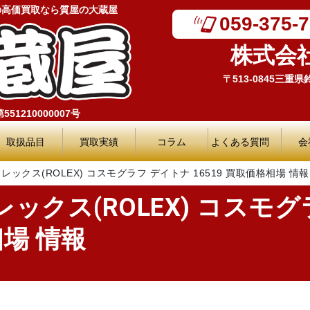
の高価買取なら質屋の大蔵屋
059-375-
株式会
〒513-0845三重
51210000007号
取扱品目
買取実績
コラム
よくある質問
会
ロレックス(ROLEX) コスモグラフ デイトナ 16519 買取価格相場 情報
レックス(ROLEX) コスモ
相場 情報