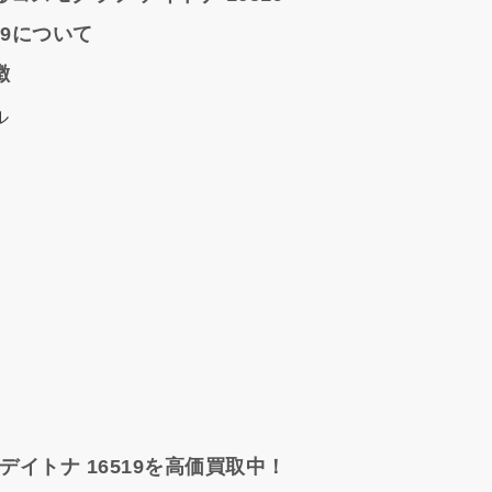
19について
徴
ル
イトナ 16519を高価買取中！