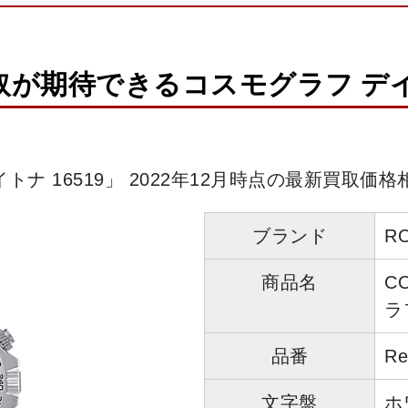
取が期待できるコスモグラフ デイト
トナ 16519」 2022年12月時点の最新買取価
ブランド
R
商品名
C
ラ
品番
Re
文字盤
ホ