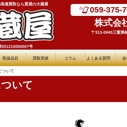
の高価買取なら質屋の大蔵屋
059-375-
株式会
〒513-0845三重
51210000007号
取扱品目
買取実績
コラム
よくある質問
会
について
について