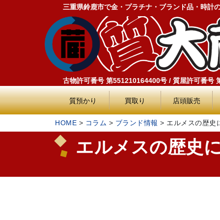
三重県鈴鹿市で金・プラチナ・ブランド品・時計
古物許可番号 第551210164400号 / 質屋許可番号 第5
質預かり
買取り
店頭販売
HOME
>
コラム
>
ブランド情報
>
エルメスの歴史
エルメスの歴史